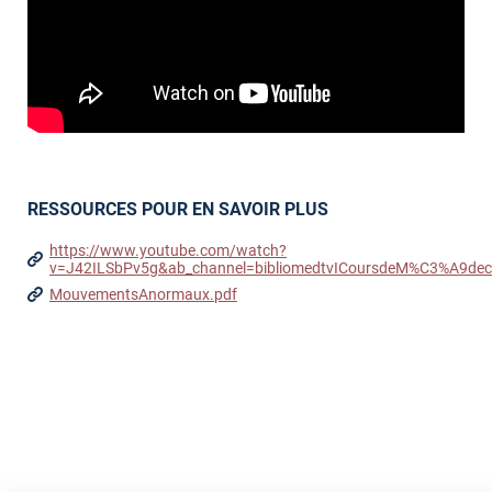
RESSOURCES POUR EN SAVOIR PLUS
https://www.youtube.com/watch?
v=J42ILSbPv5g&ab_channel=bibliomedtvICoursdeM%C3%A9dec
MouvementsAnormaux.pdf